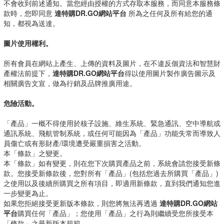
不會收到前述通知。當您經由授權的方式存取本服務，而同意本服務條
款時，您即同意
達特購DR.GO網站平台
所為之任何及所有給您的通
知，都視為送達。
圖片使用權利。
所有會員在網站上產生、上傳的資料及圖片，在不違反個資法和智慧財
產權法前提下，
達特購DR.GO網站平台
得以使用圖片製作廣告圖示及
相關廣告文宣，做為行銷及品牌推廣用途。
危險活動。
「產品」一概不得使用於核子設施、維生系統、緊急通訊、空中導航或
通訊系統、飛航管制系統，或任何可能因為「產品」功能失常而導致人
員傷亡或有形財產/環境遭受嚴重損害之活動。
本「條款」之變更。
本「條款」如有變更，則在您下次購買產品之前，系統會請您接受新條
款。您接受新條款後，您對所有「產品」(包括您過去所購買「產品」)
之使用以及後續所購買之所有項目，即適用新條款，直到我們通知您進
一步變更為止。
如果您拒絕接受更新版本條款，則您將無法再透過
達特購DR.GO網站
平台
購買任何「產品」；您使用「產品」之行為則繼續受您所接受本
「條款」之最新版本規範。