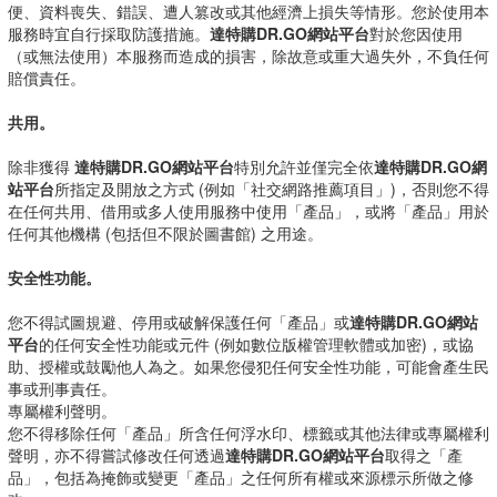
便、資料喪失、錯誤、遭人篡改或其他經濟上損失等情形。您於使用本
服務時宜自行採取防護措施。
達特購DR.GO網站平台
對於您因使用
（或無法使用）本服務而造成的損害，除故意或重大過失外，不負任何
賠償責任。
共用。
除非獲得
達特購DR.GO網站平台
特別允許並僅完全依
達特購DR.GO網
站平台
所指定及開放之方式 (例如「社交網路推薦項目」)，否則您不得
在任何共用、借用或多人使用服務中使用「產品」，或將「產品」用於
任何其他機構 (包括但不限於圖書館) 之用途。
安全性功能。
您不得試圖規避、停用或破解保護任何「產品」或
達特購DR.GO網站
平台
的任何安全性功能或元件 (例如數位版權管理軟體或加密)，或協
助、授權或鼓勵他人為之。如果您侵犯任何安全性功能，可能會產生民
事或刑事責任。
專屬權利聲明。
您不得移除任何「產品」所含任何浮水印、標籤或其他法律或專屬權利
聲明，亦不得嘗試修改任何透過
達特購DR.GO網站平台
取得之「產
品」，包括為掩飾或變更「產品」之任何所有權或來源標示所做之修