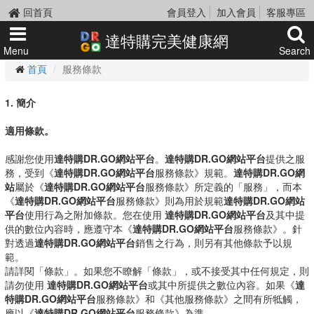
回首頁
會員登入
加入會員
客服專區
達特購完美健康網
Menu
Search
首頁
服務條款
1. 簡介
適用條款。
感謝您使用
達特購DR.GO網站平台
。
達特購DR.GO網站平台
提供之服
務，受到《
達特購DR.GO網站平台
服務條款》規範。
達特購DR.GO網
站
屬於《
達特購DR.GO網站平台
服務條款》所定義的「服務」，而本
《
達特購DR.GO網站平台
服務條款》則為用於規範
達特購DR.GO網站
平台
使用行為之附加條款。您在使用
達特購DR.GO網站平台
及其中提
供的數位內容時，應遵守本《
達特購DR.GO網站平台
服務條款》。針
對透過
達特購DR.GO網站平台
銷售之行為，則另有其他條款予以規
範。
請詳閱「條款」。如果您不瞭解「條款」，或不接受其中任何規定，則
請勿使用
達特購DR.GO網站平台
或其中所提供之數位內容。如果《
達
特購DR.GO網站平台
服務條款》和《其他服務條款》之間有所牴觸，
應以《
達特購DR.GO網站平台
服務條款》為準。