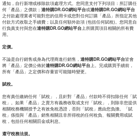
通知，自行新增或移除款項處理方式。您同意支付下列項目：所訂購任
何「產品」之價款；
達特購DR.GO網站平台
或
達特購DR.GO網站平台
之付款處理業者可能對您的信用卡或您對任何訂購「產品」所指定其他
付款方式收取之手續費；以及任何額外款項 (包括任何賦稅)。您同意自
行負責支付與您在
達特購DR.GO網站平台
上所購買項目相關的所有費
用。
定價。
不論是自行銷售或身為代理商進行銷售，
達特購DR.GO網站平台
皆會
將「產品」定價公佈於
達特購DR.GO網站平台
上。完成購買手續前，
所有「產品」之定價和存量皆可能隨時變更。
賦稅。
您有責任繳納任何「賦稅」，且針對「產品」付款時不得扣除任何「賦
稅」。如果「產品」之賣方有義務收取或支付「賦稅」，則除非您提供
相關稅務機關授予之有效免稅憑證，否則「賦稅」應由您負擔。「賦
稅」係指與「產品」銷售相關且非所得稅的任何稅負、報關費用或賦
稅，包括任何相關罰金或利息。
遵守稅務法規。