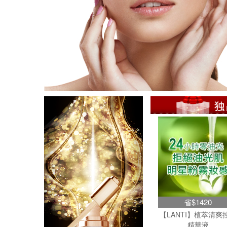
Previous
Next
省$1420
【LANTI】植萃清爽
精華液