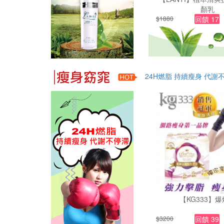
顏乳
$1880
回饋 17
24H燃脂 持續瘦身 代謝
【KG333】
$3200
回饋 39