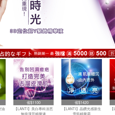
省$1100
省$1420
控油
【LANTI】美白專科淡芭
【LANTI】晶鑽光感新生
【
無痕淨荳精華液
雪肌精華霜