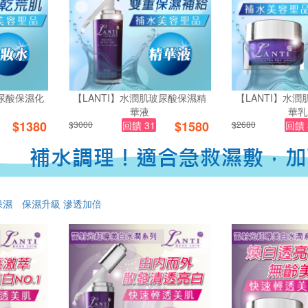
玻尿酸保濕化
【LANTI】水潤肌玻尿酸保濕精
【LANTI】水
華液
華乳
$
1380
$
1580
$3000
回饋 31
$2680
回饋 
保濕
保濕升級 滲透加倍