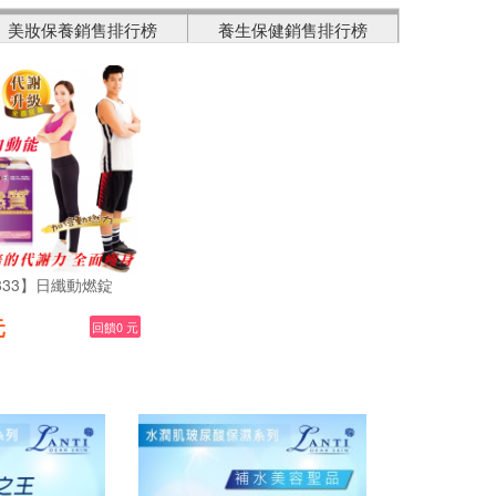
美妝保養銷售排行榜
養生保健銷售排行榜
333】日纖動燃錠
元
回饋0 元