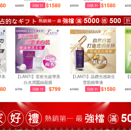
80
$
1580
$
1580
$2680
回饋 31
$3000
回饋 31
$23
導美
【LANTI】雷射光超導美
【LANTI】晶鑽光感新生
【
白水潤蠶絲面膜
雪肌精華液
80
$
799
$
1580
$799
回饋 15
$1580
回饋 31
$89