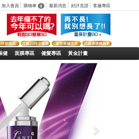
購物車
加入會員
最新消息
好評見證
客服專區
0
保健
面膜專區
健髮專區
黃金計畫
Next