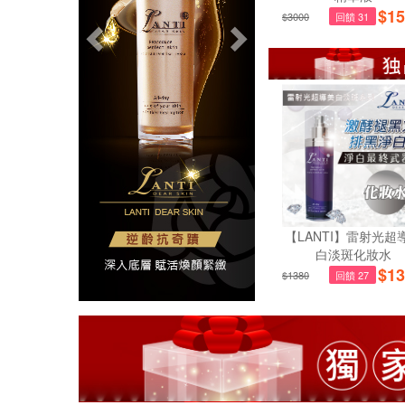
$
15
$3000
回饋 31
【LANTI】雷射光超
白淡斑化妝水
$
13
$1380
回饋 27