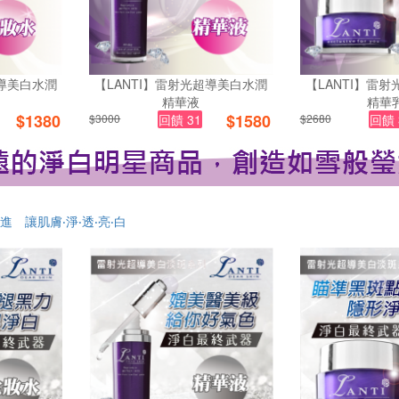
超導美白水潤
【LANTI】雷射光超導美白水潤
【LANTI】雷
精華液
精華
$
1380
$
1580
$3000
回饋 31
$2680
回饋 
躍進
讓肌膚‧淨‧透‧亮‧白