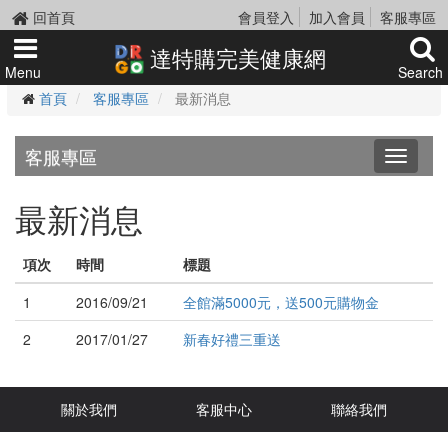
回首頁
會員登入
加入會員
客服專區
達特購完美健康網
Menu
Search
首頁
客服專區
最新消息
客服專區
Toggle
navigati
最新消息
項次
時間
標題
1
2016/09/21
全館滿5000元，送500元購物金
2
2017/01/27
新春好禮三重送
關於我們
客服中心
聯絡我們