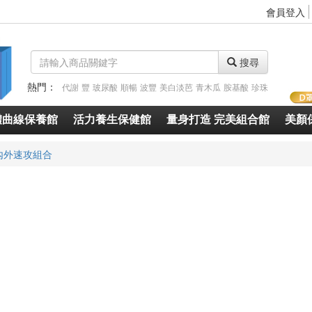
會員登入
搜尋
熱門：
代謝
豐
玻尿酸
順暢
波豐
美白淡芭
青木瓜
胺基酸
珍珠
體曲線保養館
活力養生保健館
量身打造 完美組合館
美顏
內外速攻組合