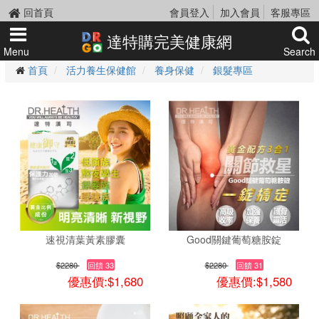
回首頁
會員登入
加入會員
客服專區
達特購完美健康網
Menu
Search
首頁
活力養生保健館
養身保健
銀髮專區
速視清葉黃素膠囊
Good關鍵葡萄糖胺錠
$2280
回饋 33
$2280
回饋 31
優惠價:$1,680
優惠價:$1,580