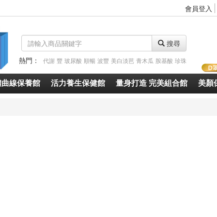
會員登入
搜尋
熱門：
代謝
豐
玻尿酸
順暢
波豐
美白淡芭
青木瓜
胺基酸
珍珠
體曲線保養館
活力養生保健館
量身打造 完美組合館
美顏