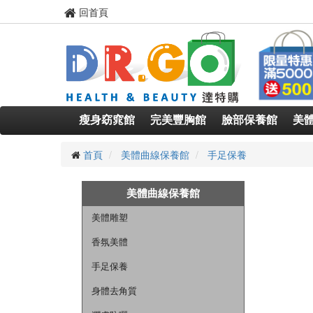
回首頁
瘦身窈窕館
完美豐胸館
臉部保養館
美
首頁
美體曲線保養館
手足保養
美體曲線保養館
美體雕塑
香氛美體
手足保養
身體去角質