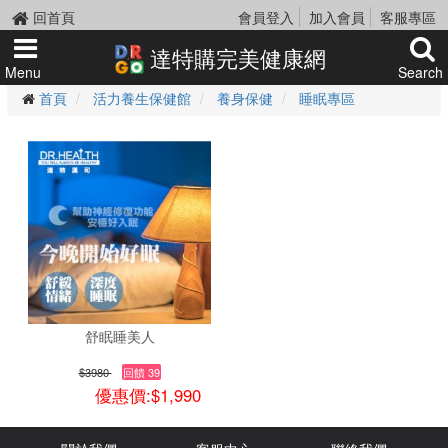
回首頁
會員登入
加入會員
客服專區
達特購完美健康網
Menu
Search
首頁
活力養生保健館
養身保健
睡眠專區
舒眠睡美人
$3980
回饋 39
優惠價:$1,990