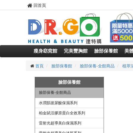
回首頁
瘦身窈窕館
完美豐胸館
臉部保養館
美
首頁
臉部保養館
臉部保養-全館商品
植萃
臉部保養館
臉部保養-全館商品
水潤肌玻尿酸保濕系列
柏金賦活膠原蛋白全效系列
雷射光超導美白保濕系列