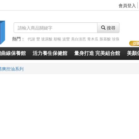
會員登入
搜尋
熱門：
代謝
豐
玻尿酸
順暢
波豐
美白淡芭
青木瓜
胺基酸
珍珠
體曲線保養館
活力養生保健館
量身打造 完美組合館
美顏
清爽控油系列