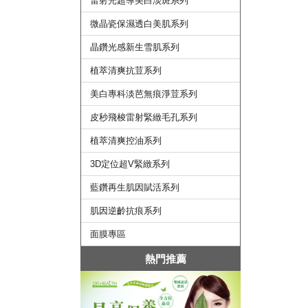
雷射光超導美白淡斑系列
微晶瓷保濕透白美肌系列
晶鑽光感新生雪肌系列
植萃清爽抗荳系列
美白專科淡芭無痕淨荳系列
皮秒飛梭雷射緊緻毛孔系列
植萃清爽控油系列
3D定位超V緊緻系列
藍鑽再生肌因賦活系列
肌因逆齡抗痕系列
面膜專區
熱門推薦