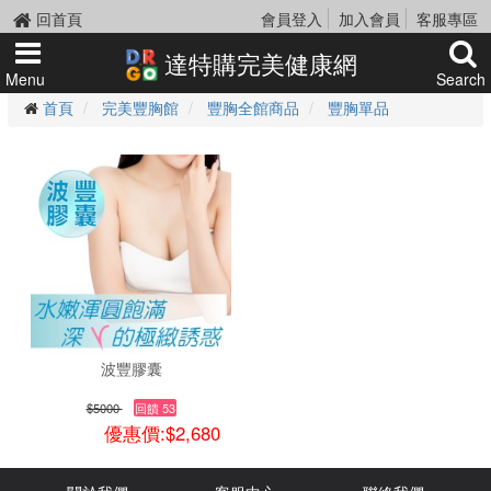
回首頁
會員登入
加入會員
客服專區
達特購完美健康網
Menu
Search
首頁
完美豐胸館
豐胸全館商品
豐胸單品
波豐膠囊
$5000
回饋 53
優惠價:$2,680